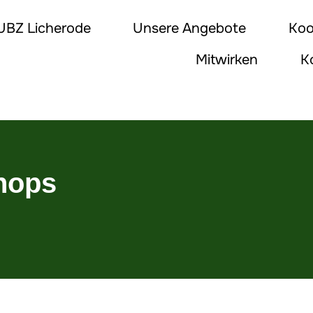
UBZ Licherode
Unsere Angebote
Koo
Mitwirken
K
ops​